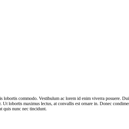
ulis lobortis commodo. Vestibulum ac lorem id enim viverra posuere. D
r. Ut lobortis maximus lectus, at convallis est ornare in. Donec condimen
at quis nunc nec tincidunt.