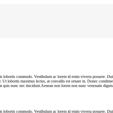
ulis lobortis commodo. Vestibulum ac lorem id enim viverra posuere. D
r. Ut lobortis maximus lectus, at convallis est ornare in. Donec condimen
pat quis nunc nec tincidunt.Aenean non lorem non nunc venenatis dignissi
ulis lobortis commodo. Vestibulum ac lorem id enim viverra posuere. D