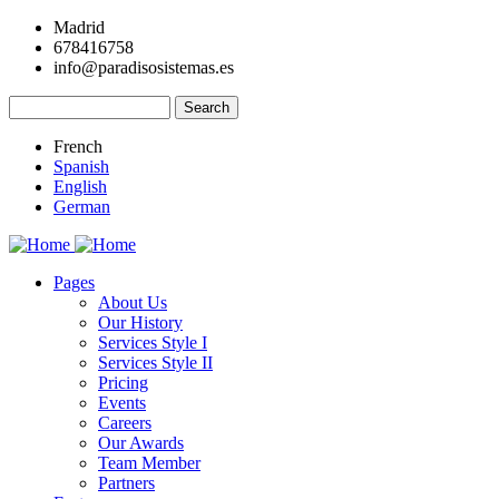
Skip
Madrid
to
678416758
main
info@paradisosistemas.es
content
Search
French
Spanish
English
German
Pages
About Us
Main
Our History
navigation
Services Style I
Services Style II
Pricing
Events
Careers
Our Awards
Team Member
Partners